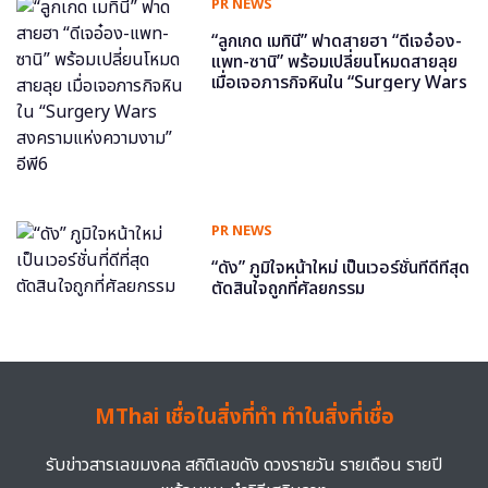
PR NEWS
“ลูกเกด เมทินี” ฟาดสายฮา “ดีเจอ๋อง-
แพท-ซานิ” พร้อมเปลี่ยนโหมดสายลุย
เมื่อเจอภารกิจหินใน “Surgery Wars
สงครามแห่งความงาม” อีพี6
PR NEWS
“ดัง” ภูมิใจหน้าใหม่ เป็นเวอร์ชั่นที่ดีที่สุด
ตัดสินใจถูกที่ศัลยกรรม
MThai เชื่อในสิ่งที่ทำ ทำในสิ่งที่เชื่อ
รับข่าวสารเลขมงคล สถิติเลขดัง ดวงรายวัน รายเดือน รายปี