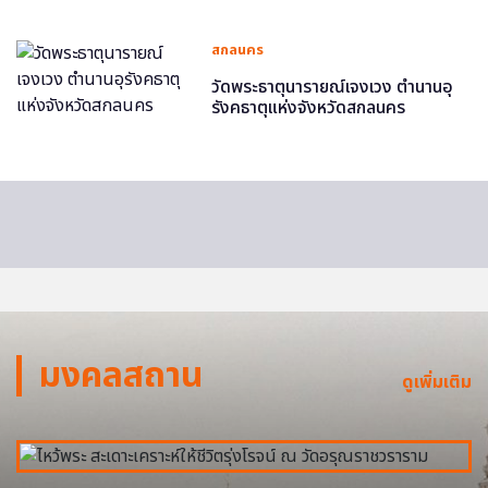
สกลนคร
วัดพระธาตุนารายณ์เจงเวง ตำนานอุ
รังคธาตุแห่งจังหวัดสกลนคร
มงคลสถาน
ดูเพิ่มเติม