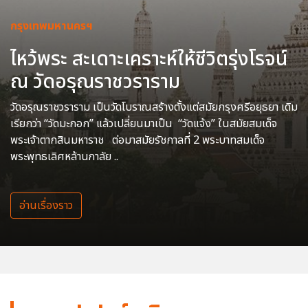
กรุงเทพมหานครฯ
ไหว้พระ สะเดาะเคราะห์ให้ชีวิตรุ่งโรจน์
ณ วัดอรุณราชวราราม
วัดอรุณราชวราราม เป็นวัดโบราณสร้างตั้งแต่สมัยกรุงศรีอยุธยา เดิม
เรียกว่า “วัดมะกอก” แล้วเปลี่ยนมาเป็น “วัดแจ้ง” ในสมัยสมเด็จ
พระเจ้าตากสินมหาราช ต่อมาสมัยรัชกาลที่ 2 พระบาทสมเด็จ
พระพุทธเลิศหล้านภาลัย ..
อ่านเรื่องราว