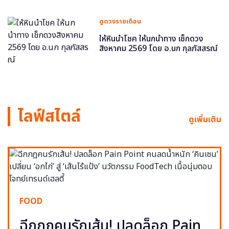
ดูดวงรายเดือน
ให้หินนำโชค ให้นกนำทาง เช็กดวง
สิงหาคม 2569 โดย อ.นก กุลภัสสรณ์
ไลฟ์สไตล์
ดูเพิ่มเติม
FOOD
ฉีกกฎคนรักเส้น! ปลดล็อก Pain