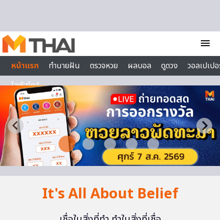
Skip to content
menu
หน้าแรก
ทำนายฝัน
ตรวจหวย
ผลบอล
ดูดวง
วอลเปเปอร
ไลฟ์สไตล์
It's All About Belief
เชื่อในสิ่งที่ทำ ทำในสิ่งที่เชื่อ