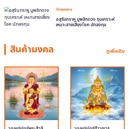
วัตถุมงคล
อสุรินทราหู มูพลิกดวง ทุบเคราะห์
เหมาะสายเสี่ยงโชค นักลงทุน
สินค้ามงคล
ดูเพิ่มเติม
วอลเปเปอร์พระสีวลี
วอลเปเปอร์ท้าวกุเวร