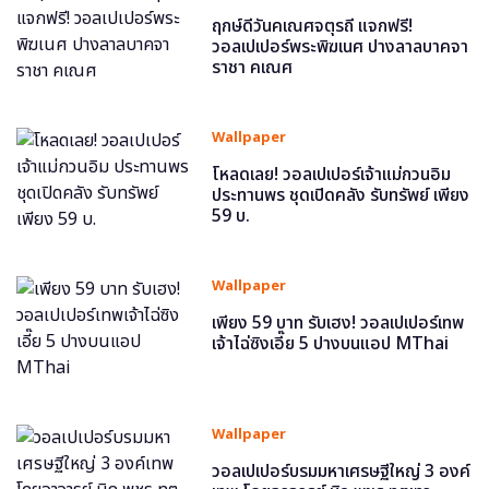
ฤกษ์ดีวันคเณศจตุรถี แจกฟรี!
วอลเปเปอร์พระพิฆเนศ ปางลาลบาคจา
ราชา คเณศ
Wallpaper
โหลดเลย! วอลเปเปอร์เจ้าแม่กวนอิม
ประทานพร ชุดเปิดคลัง รับทรัพย์ เพียง
59 บ.
Wallpaper
เพียง 59 บาท รับเฮง! วอลเปเปอร์เทพ
เจ้าไฉ่ซิงเอี๊ย 5 ปางบนแอป MThai
Wallpaper
วอลเปเปอร์บรมมหาเศรษฐีใหญ่ 3 องค์