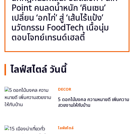
Point คนลดน้ำหนัก ‘คินเซน’
เปลี่ยน ‘อกไก่’ สู่ ‘เส้นไร้แป้ง’
นวัตกรรม FoodTech เนื้อนุ่ม
ตอบโจทย์เทรนด์เฮลตี้
ไลฟ์สไตล์ วันนี้
DECOR
5 ดอกไม้มงคล ความหมายดี เพิ่มความ
สวยงามให้กับบ้าน
ไลฟ์สไตล์