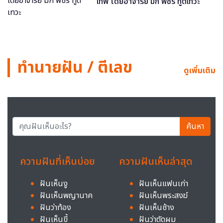
เทพ โดยอาจารย์ มิก พชร ทูตเทวะ
ทำนายฝัน / ตีเลข
ดูเพิ่มเติม
ค้นหา
ความฝันที่เห็นบ่อย
ความฝันเห็นล่าสุด
ฝันเห็นงู
ฝันเห็นแฟนเก่า
ฝันเห็นพญานาค
ฝันเห็นพระสงฆ์
ฝันว่าท้อง
ฝันเห็นช้าง
ฝันเห็นขี้
ฝันว่าตัดผม