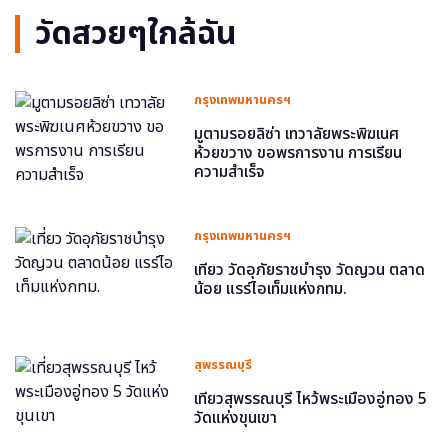
วัดสวยๆใกล้ฉัน
กรุงเทพมหานครฯ
มูตามรอยลิซ่า เทวาลัยพระพิฆเนศ
ห้วยขวาง ขอพรการงาน การเรียน
ความสำเร็จ
กรุงเทพมหานครฯ
เที่ยว วัดอุภัยราชบำรุง วัดญวน ตลาด
น้อย แรร์ไอเท็มแห่งกทม.
สุพรรณบุรี
เที่ยวสุพรรณบุรี ไหว้พระเมืองอู่ทอง 5
วัดแห่งขุนเขา