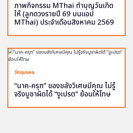
ภาพกิจกรรม MThai ทำบุญวันเกิด
ให้ (ลูกดวงรายปี 69 บนแอป
MThai) ประจำเดือนสิงหาคม 2569
วัตถุมงคล
“นาค-ครุฑ” ของขลังวิเศษมีคุณ ไม่รู้
จริงบูชาผิดได้ “งูเปรต” ย้อนให้โทษ