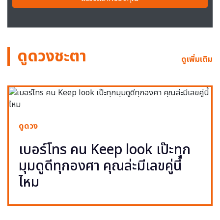
ดูดวงชะตา
ดูเพิ่มเติม
ดูดวง
เบอร์โทร คน Keep look เป๊ะทุก
มุมดูดีทุกองศา คุณล่ะมีเลขคู่นี้
ไหม