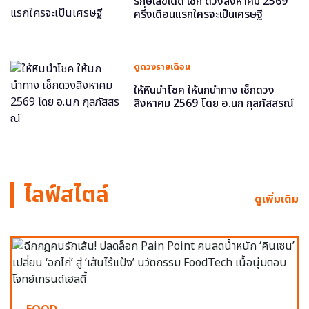
รักษ์เลขเด็ด เช็ก ดวงสิงหาคม 2569
ครึ่งเดือนแรกใครจะเป็นเศรษฐี
ดูดวงรายเดือน
ให้หินนำโชค ให้นกนำทาง เช็กดวง
สิงหาคม 2569 โดย อ.นก กุลภัสสรณ์
ไลฟ์สไตล์
ดูเพิ่มเติม