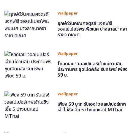
Wallpaper
ฤกษ์ดีวันคเณศจตุรถี แจกฟรี!
วอลเปเปอร์พระพิฆเนศ ปางลาลบาคจา
ราชา คเณศ
Wallpaper
โหลดเลย! วอลเปเปอร์เจ้าแม่กวนอิม
ประทานพร ชุดเปิดคลัง รับทรัพย์ เพียง
59 บ.
Wallpaper
เพียง 59 บาท รับเฮง! วอลเปเปอร์เทพ
เจ้าไฉ่ซิงเอี๊ย 5 ปางบนแอป MThai