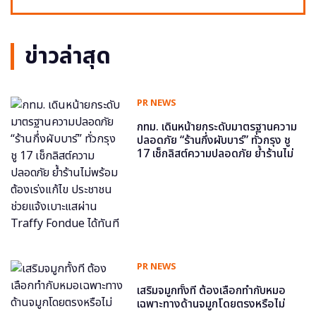
ข่าวล่าสุด
PR NEWS
กทม. เดินหน้ายกระดับมาตรฐานความ
ปลอดภัย “ร้านกึ่งผับบาร์” ทั่วกรุง ชู
17 เช็กลิสต์ความปลอดภัย ย้ำร้านไม่
พร้อม ต้องเร่งแก้ไข ประชาชนช่วย
แจ้งเบาะแสผ่าน Traffy Fondue ได้
ทันที
PR NEWS
เสริมจมูกทั้งที ต้องเลือกทำกับหมอ
เฉพาะทางด้านจมูกโดยตรงหรือไม่