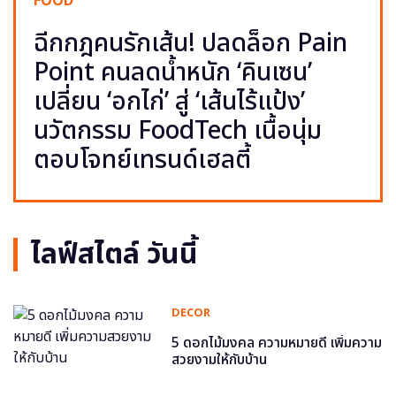
FOOD
ฉีกกฎคนรักเส้น! ปลดล็อก Pain
Point คนลดน้ำหนัก ‘คินเซน’
เปลี่ยน ‘อกไก่’ สู่ ‘เส้นไร้แป้ง’
นวัตกรรม FoodTech เนื้อนุ่ม
ตอบโจทย์เทรนด์เฮลตี้
ไลฟ์สไตล์ วันนี้
DECOR
5 ดอกไม้มงคล ความหมายดี เพิ่มความ
สวยงามให้กับบ้าน