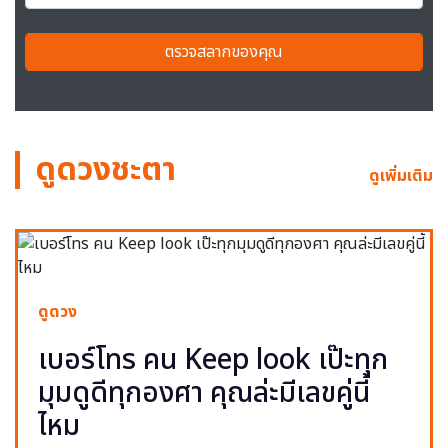
ตรวจสลากของคุณ
ดูดวงชะตา
ดูเพิ่มเติม
ดูดวง
เบอร์โทร คน Keep look เป๊ะทุก
มุมดูดีทุกองศา คุณล่ะมีเลขคู่นี้
ไหม