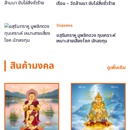
เรือน – วัดล้านนา ขับไล่สิ่งชั่วร้าย
วัตถุมงคล
อสุรินทราหู มูพลิกดวง ทุบเคราะห์
เหมาะสายเสี่ยงโชค นักลงทุน
สินค้ามงคล
ดูเพิ่มเติม