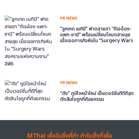
PR NEWS
“ลูกเกด เมทินี” ฟาดสายฮา “ดีเจอ๋อง-
แพท-ซานิ” พร้อมเปลี่ยนโหมดสายลุย
เมื่อเจอภารกิจหินใน “Surgery Wars
สงครามแห่งความงาม” อีพี6
PR NEWS
“ดัง” ภูมิใจหน้าใหม่ เป็นเวอร์ชั่นที่ดีที่สุด
ตัดสินใจถูกที่ศัลยกรรม
MThai เชื่อในสิ่งที่ทำ ทำในสิ่งที่เชื่อ