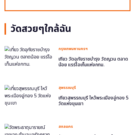
วัดสวยๆใกล้ฉัน
กรุงเทพมหานครฯ
เที่ยว วัดอุภัยราชบำรุง วัดญวน ตลาด
น้อย แรร์ไอเท็มแห่งกทม.
สุพรรณบุรี
เที่ยวสุพรรณบุรี ไหว้พระเมืองอู่ทอง 5
วัดแห่งขุนเขา
สกลนคร