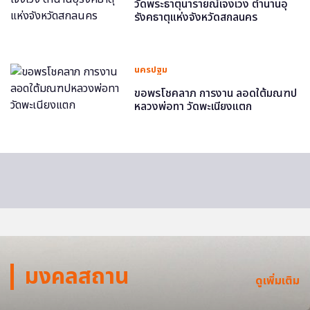
วัดพระธาตุนารายณ์เจงเวง ตำนานอุ
รังคธาตุแห่งจังหวัดสกลนคร
นครปฐม
ขอพรโชคลาภ การงาน ลอดใต้มณฑป
หลวงพ่อทา วัดพะเนียงแตก
มงคลสถาน
ดูเพิ่มเติม