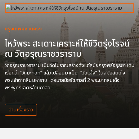
กรุงเทพมหานครฯ
ไหว้พระ สะเดาะเคราะห์ให้ชีวิตรุ่งโรจน์
ณ วัดอรุณราชวราราม
วัดอรุณราชวราราม เป็นวัดโบราณสร้างตั้งแต่สมัยกรุงศรีอยุธยา เดิม
เรียกว่า “วัดมะกอก” แล้วเปลี่ยนมาเป็น “วัดแจ้ง” ในสมัยสมเด็จ
พระเจ้าตากสินมหาราช ต่อมาสมัยรัชกาลที่ 2 พระบาทสมเด็จ
พระพุทธเลิศหล้านภาลัย ..
อ่านเรื่องราว