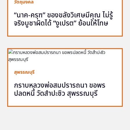
วัตถุมงคล
“นาค-ครุฑ” ของขลังวิเศษมีคุณ ไม่รู้
จริงบูชาผิดได้ “งูเปรต” ย้อนให้โทษ
สุพรรณบุรี
กราบหลวงพ่อสมปรารถนา ขอพร
ปลดหนี้ วัดสำปะซิว สุพรรณบุรี