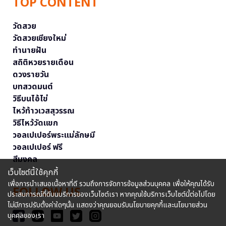
TOP CONTENT
วัดสวย
วัดสวยเชียงใหม่
ทำนายฝัน
สถิติหวยรายเดือน
ดวงรายวัน
บทสวดมนต์
วิธีบนไอ้ไข่
ไหว้ท้าวเวสสุวรรณ
วิธีไหว้วัดแขก
วอลเปเปอร์พระแม่ลักษมี
วอลเปเปอร์ ฟรี
สีมงคล
เว็บไซต์นี้ใช้คุกกี้
เพื่อการนำเสนอเนื้อหาที่ดี รวมถึงการจัดการข้อมูลส่วนบุคคล เพื่อให้คุณได้รับ
FOLLOW US
ประสบการณ์ที่ดีบนบริการของเว็บไซต์เรา หากคุณใช้บริการเว็บไซต์นี้ต่อไปโดย
ไม่มีการปรับตั้งค่าใดๆนั้น แสดงว่าคุณยอมรับนโยบายคุกกี้และนโยบายส่วน
บุคคลของเรา