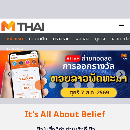
Skip to content
menu
หน้าแรก
ทำนายฝัน
ตรวจหวย
ผลบอล
ดูดวง
วอลเปเปอร
ไลฟ์สไตล์
It's All About Belief
เชื่อในสิ่งที่ทำ ทำในสิ่งที่เชื่อ