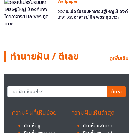
Wallpaper
วอลเปเปอร์บรมมหาเศรษฐีใหญ่ 3 องค์
เทพ โดยอาจารย์ มิก พชร ทูตเทวะ
ทำนายฝัน / ตีเลข
ดูเพิ่มเติม
ค้นหา
ความฝันที่เห็นบ่อย
ความฝันเห็นล่าสุด
ฝันเห็นงู
ฝันเห็นแฟนเก่า
ฝันเห็นพญานาค
ฝันเห็นพระสงฆ์