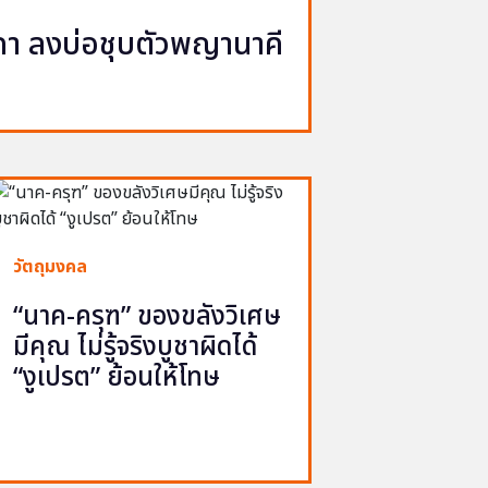
นาคา ลงบ่อชุบตัวพญานาคี
วัตถุมงคล
“นาค-ครุฑ” ของขลังวิเศษ
มีคุณ ไม่รู้จริงบูชาผิดได้
“งูเปรต” ย้อนให้โทษ