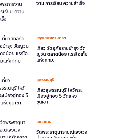
งาน การเรียน ความสำเร็จ
กรุงเทพมหานครฯ
เที่ยว วัดอุภัยราชบำรุง วัด
ญวน ตลาดน้อย แรร์ไอเท็ม
แห่งกทม.
สุพรรณบุรี
เที่ยวสุพรรณบุรี ไหว้พระ
เมืองอู่ทอง 5 วัดแห่ง
ขุนเขา
สกลนคร
วัดพระธาตุนารายณ์เจงเวง
ตำนานอุรังคธาตุแห่ง