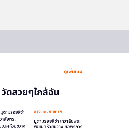
ดูเพิ่มเติม
วัดสวยๆใกล้ฉัน
กรุงเทพมหานครฯ
มูตามรอยลิซ่า เทวาลัยพระ
พิฆเนศห้วยขวาง ขอพรการ