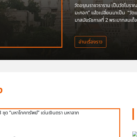
วัดอรุณราชวราราม เป็นวัดโบราณสร
มะกอก” แล้วเปลี่ยนมาเป็น “วัด
มาสมัยรัชกาลที่ 2 พระบาทสมเด็จ
อ่านเรื่องราว
ง