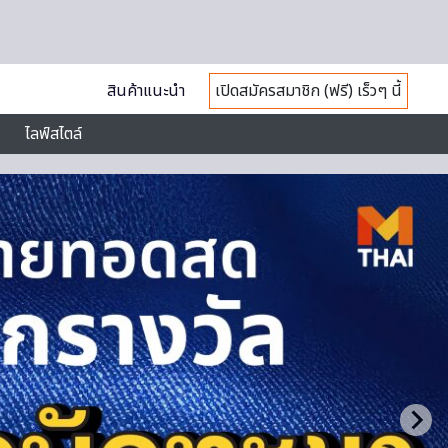
สินค้าแนะนำ
เปิดสมัครสมาชิก (ฟรี) เร็วๆ นี้
ไลฟ์สไตล์