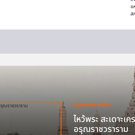
กรุงเทพมหานครฯ
ไหว้พระ สะเดาะเครา
อรุณราชวราราม