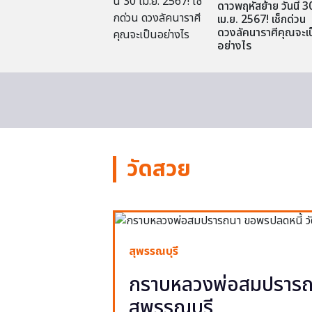
ดาวพฤหัสย้าย วันนี้ 3
เม.ย. 2567! เช็กด่วน
ดวงลัคนาราศีคุณจะเป
อย่างไร
วัดสวย
สุพรรณบุรี
กราบหลวงพ่อสมปรารถน
สุพรรณบุรี