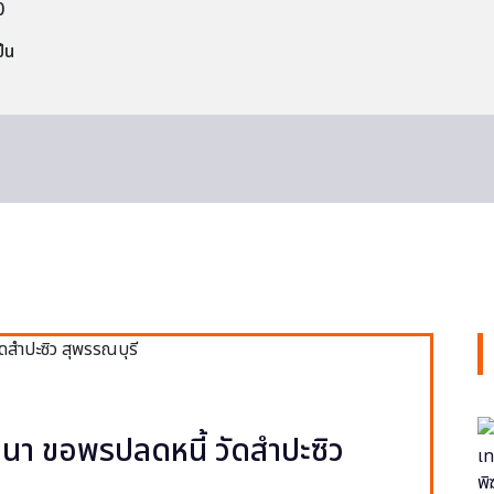
0
็น
า ขอพรปลดหนี้ วัดสำปะซิว