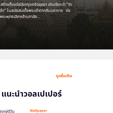
้างตั้งแต่สมัยกรุงศรีอยุธยา เดิมเรียกว่า “วัด
แจ้ง” ในสมัยสมเด็จพระเจ้าตากสินมหาราช ต่อ
พระพุทธเลิศหล้านภาลัย ..
ดูเพิ่มเติม
แนะนำวอลเปเปอร์
Wallpaper