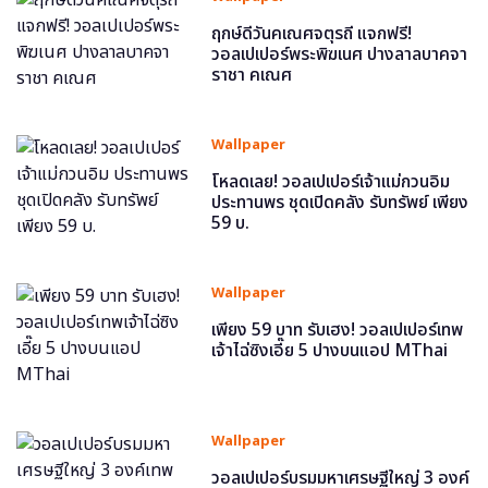
ฤกษ์ดีวันคเณศจตุรถี แจกฟรี!
วอลเปเปอร์พระพิฆเนศ ปางลาลบาคจา
ราชา คเณศ
Wallpaper
โหลดเลย! วอลเปเปอร์เจ้าแม่กวนอิม
ประทานพร ชุดเปิดคลัง รับทรัพย์ เพียง
59 บ.
Wallpaper
เพียง 59 บาท รับเฮง! วอลเปเปอร์เทพ
เจ้าไฉ่ซิงเอี๊ย 5 ปางบนแอป MThai
Wallpaper
วอลเปเปอร์บรมมหาเศรษฐีใหญ่ 3 องค์