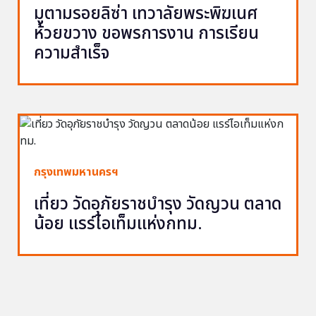
มูตามรอยลิซ่า เทวาลัยพระพิฆเนศ
ห้วยขวาง ขอพรการงาน การเรียน
ความสำเร็จ
กรุงเทพมหานครฯ
เที่ยว วัดอุภัยราชบำรุง วัดญวน ตลาด
น้อย แรร์ไอเท็มแห่งกทม.