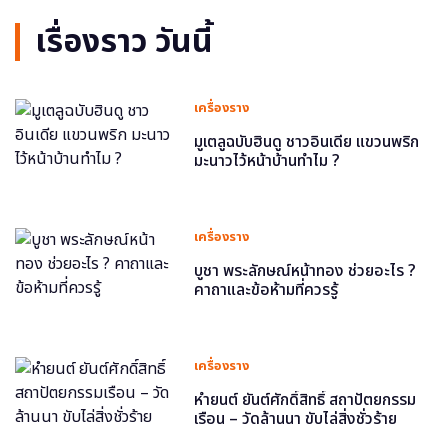
เรื่องราว วันนี้
เครื่องราง
มูเตลูฉบับฮินดู ชาวอินเดีย แขวนพริก
มะนาวไว้หน้าบ้านทำไม ?
เครื่องราง
บูชา พระลักษณ์หน้าทอง ช่วยอะไร ?
คาถาและข้อห้ามที่ควรรู้
เครื่องราง
หำยนต์ ยันต์ศักดิ์สิทธิ์ สถาปัตยกรรม
เรือน – วัดล้านนา ขับไล่สิ่งชั่วร้าย