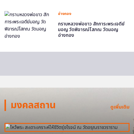
อ่างทอง
กราบหลวงพ่อขาว สักการะพระเจดีย์
มอญ วัดพิจารณ์โสภณ วัดมอญ
อ่างทอง
มงคลสถาน
ดูเพิ่มเติม