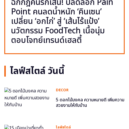
ฉีกกฎคนรักเส้น! ปลดล็อก Pain
Point คนลดน้ำหนัก ‘คินเซน’
เปลี่ยน ‘อกไก่’ สู่ ‘เส้นไร้แป้ง’
นวัตกรรม FoodTech เนื้อนุ่ม
ตอบโจทย์เทรนด์เฮลตี้
ไลฟ์สไตล์ วันนี้
DECOR
5 ดอกไม้มงคล ความหมายดี เพิ่มความ
สวยงามให้กับบ้าน
ไลฟ์สไตล์