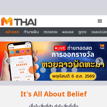
Skip to content
menu
หน้าแรก
ทำนายฝัน
ตรวจหวย
ผลบอล
ดูดวง
วอลเปเปอร
ไลฟ์สไตล์
It's All About Belief
เชื่อในสิ่งที่ทำ ทำในสิ่งที่เชื่อ