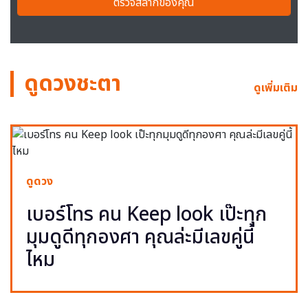
ตรวจสลากของคุณ
ดูดวงชะตา
ดูเพิ่มเติม
ดูดวง
เบอร์โทร คน Keep look เป๊ะทุก
มุมดูดีทุกองศา คุณล่ะมีเลขคู่นี้
ไหม