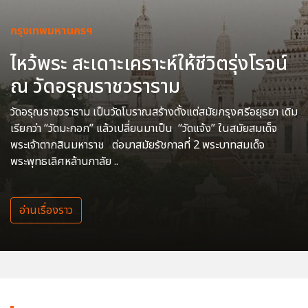
กรุงเทพมหานครฯ
ไหว้พระ สะเดาะเคราะห์ให้ชีวิตรุ่งโรจน์
ณ วัดอรุณราชวราราม
วัดอรุณราชวราราม เป็นวัดโบราณสร้างตั้งแต่สมัยกรุงศรีอยุธยา เดิม
เรียกว่า “วัดมะกอก” แล้วเปลี่ยนมาเป็น “วัดแจ้ง” ในสมัยสมเด็จ
พระเจ้าตากสินมหาราช ต่อมาสมัยรัชกาลที่ 2 พระบาทสมเด็จ
พระพุทธเลิศหล้านภาลัย ..
อ่านเรื่องราว