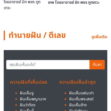
เทพ โดยอาจารย์ มิก พชร ทูตเทวะ
ทำนายฝัน / ตีเลข
ดูเพิ่มเติม
ค้นหา
ความฝันที่เห็นบ่อย
ความฝันเห็นล่าสุด
ฝันเห็นงู
ฝันเห็นแฟนเก่า
ฝันเห็นพญานาค
ฝันเห็นพระสงฆ์
ฝันว่าท้อง
ฝันเห็นช้าง
ฝันเห็นขี้
ฝันว่าตัดผม