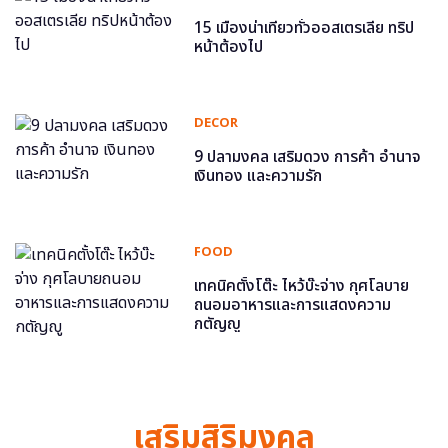
15 เมืองน่าเที่ยวทั่วออสเตรเลีย ทริป
หน้าต้องไป
DECOR
9 ปลามงคล เสริมดวง การค้า อำนาจ
เงินทอง และความรัก
FOOD
เทคนิคตั้งโต๊ะ ไหว้บ๊ะจ่าง กุศโลบาย
ถนอมอาหารและการแสดงความ
กตัญญู
เสริมสิริมงคล