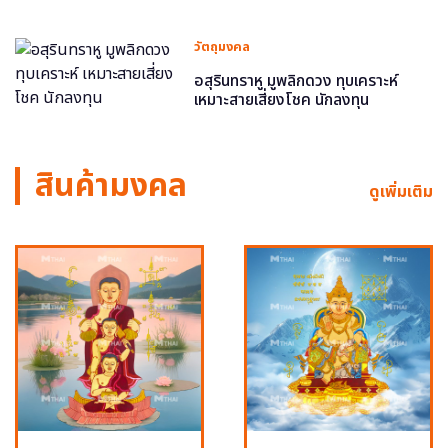
วัตถุมงคล
อสุรินทราหู มูพลิกดวง ทุบเคราะห์
เหมาะสายเสี่ยงโชค นักลงทุน
สินค้ามงคล
ดูเพิ่มเติม