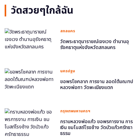
วัดสวยๆใกล้ฉัน
สกลนคร
วัดพระธาตุนารายณ์เจงเวง ตำนานอุ
รังคธาตุแห่งจังหวัดสกลนคร
นครปฐม
ขอพรโชคลาภ การงาน ลอดใต้มณฑป
หลวงพ่อทา วัดพะเนียงแตก
กรุงเทพมหานครฯ
กราบหลวงพ่อแก้ว ขอพรการงาน การ
เงิน ชมโบสถ์โรงช้าง วัดบัวแก้วศรัทธา
ธรรม