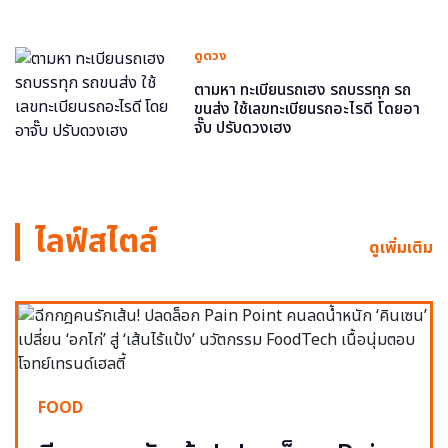
ดูดวง
ตามหา ทะเบียนรถเฮง รถบรรทุก รถ
ขนส่ง ใช้เลขทะเบียนรถอะไรดี โดยอา
จั๊บ ปรับดวงเฮง
ไลฟ์สไตล์
ดูเพิ่มเติม
FOOD