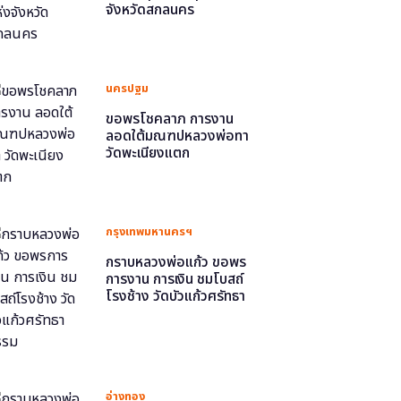
จังหวัดสกลนคร
นครปฐม
ขอพรโชคลาภ การงาน
ลอดใต้มณฑปหลวงพ่อทา
วัดพะเนียงแตก
กรุงเทพมหานครฯ
กราบหลวงพ่อแก้ว ขอพร
การงาน การเงิน ชมโบสถ์
โรงช้าง วัดบัวแก้วศรัทธา
ธรรม
อ่างทอง