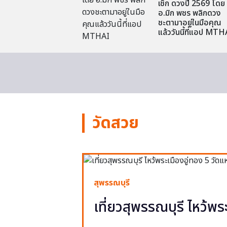
เช็ก ดวงปี 2569 โดย
อ.มิก พชร พลิกดวง
ชะตามาอยู่ในมือคุณ
แล้ววันนี้ที่แอป MTH
วัดสวย
สุพรรณบุรี
เที่ยวสุพรรณบุรี ไหว้พร