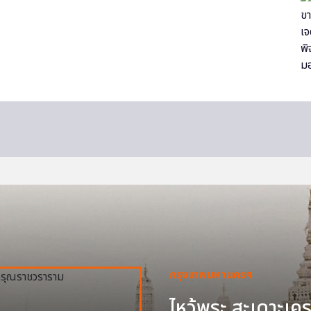
กรุงเทพมหานครฯ
ไหว้พระ สะเดาะเครา