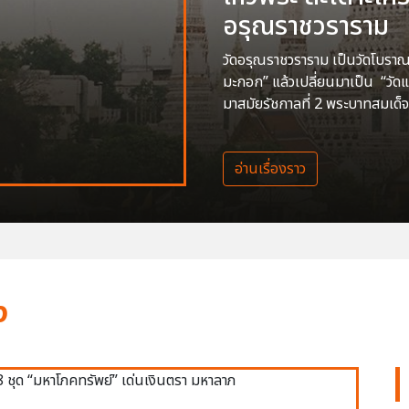
อรุณราชวราราม
วัดอรุณราชวราราม เป็นวัดโบราณสร
มะกอก” แล้วเปลี่ยนมาเป็น “วัด
มาสมัยรัชกาลที่ 2 พระบาทสมเด็จ
อ่านเรื่องราว
ง