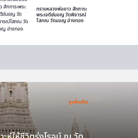
กราบหลวงพ่อขาว สักการะ
พระเจดีย์มอญ วัดพิจารณ์
โสภณ วัดมอญ อ่างทอง
ดูเพิ่มเติม
ะห์ให้ชีวิตรุ่งโรจน์ ณ วัด