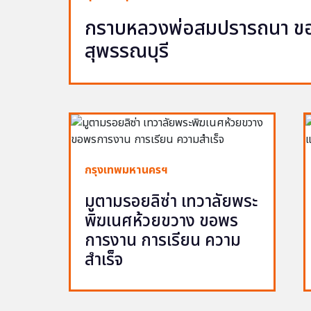
กราบหลวงพ่อสมปรารถนา ขอพ
สุพรรณบุรี
กรุงเทพมหานครฯ
มูตามรอยลิซ่า เทวาลัยพระ
พิฆเนศห้วยขวาง ขอพร
การงาน การเรียน ความ
สำเร็จ