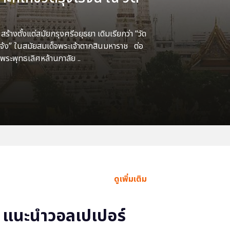
้างตั้งแต่สมัยกรุงศรีอยุธยา เดิมเรียกว่า “วัด
แจ้ง” ในสมัยสมเด็จพระเจ้าตากสินมหาราช ต่อ
พระพุทธเลิศหล้านภาลัย ..
ดูเพิ่มเติม
แนะนำวอลเปเปอร์