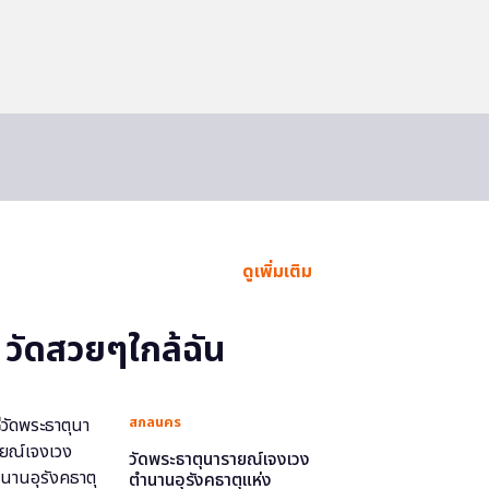
ดูเพิ่มเติม
วัดสวยๆใกล้ฉัน
สกลนคร
วัดพระธาตุนารายณ์เจงเวง
ตำนานอุรังคธาตุแห่ง