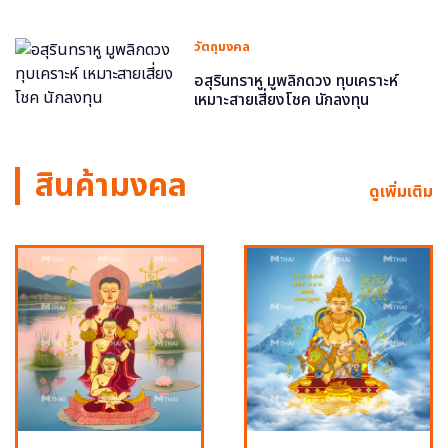
วัตถุมงคล
อสุรินทราหู มูพลิกดวง ทุบเคราะห์
เหมาะสายเสี่ยงโชค นักลงทุน
สินค้ามงคล
ดูเพิ่มเติม