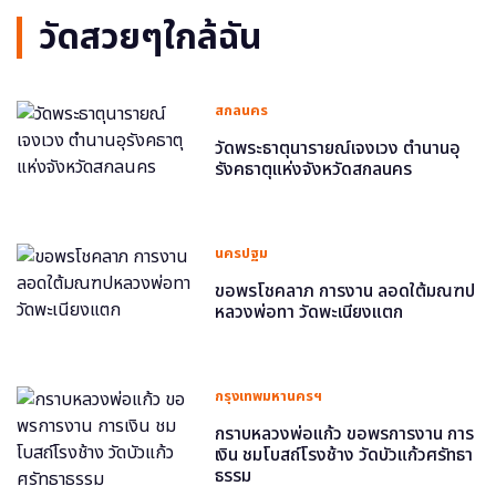
วัดสวยๆใกล้ฉัน
สกลนคร
วัดพระธาตุนารายณ์เจงเวง ตำนานอุ
รังคธาตุแห่งจังหวัดสกลนคร
นครปฐม
ขอพรโชคลาภ การงาน ลอดใต้มณฑป
หลวงพ่อทา วัดพะเนียงแตก
กรุงเทพมหานครฯ
กราบหลวงพ่อแก้ว ขอพรการงาน การ
เงิน ชมโบสถ์โรงช้าง วัดบัวแก้วศรัทธา
ธรรม