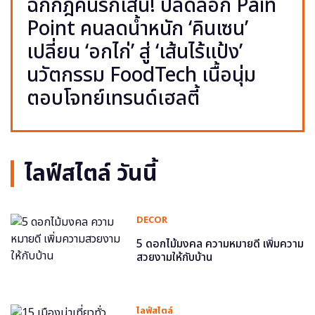
ฉีกกฎคนรักเส้น! ปลดล็อก Pain
Point คนลดน้ำหนัก ‘คินเซน’
เปลี่ยน ‘อกไก่’ สู่ ‘เส้นไร้แป้ง’
นวัตกรรม FoodTech เนื้อนุ่ม
ตอบโจทย์เทรนด์เฮลตี้
ไลฟ์สไตล์ วันนี้
DECOR
5 ดอกไม้มงคล ความหมายดี เพิ่มความ
สวยงามให้กับบ้าน
ไลฟ์สไตล์