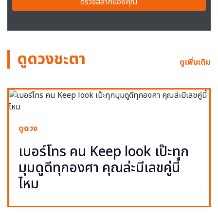
ตรวจสลากของคุณ
ดูดวงชะตา
ดูเพิ่มเติม
ดูดวง
เบอร์โทร คน Keep look เป๊ะทุก
มุมดูดีทุกองศา คุณล่ะมีเลขคู่นี้
ไหม