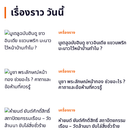
เรื่องราว วันนี้
เครื่องราง
มูเตลูฉบับฮินดู ชาวอินเดีย แขวนพริก
มะนาวไว้หน้าบ้านทำไม ?
เครื่องราง
บูชา พระลักษณ์หน้าทอง ช่วยอะไร ?
คาถาและข้อห้ามที่ควรรู้
เครื่องราง
หำยนต์ ยันต์ศักดิ์สิทธิ์ สถาปัตยกรรม
เรือน – วัดล้านนา ขับไล่สิ่งชั่วร้าย