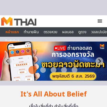
Skip to content
menu
หน้าแรก
ทำนายฝัน
ตรวจหวย
ผลบอล
ดูดวง
วอลเปเปอร
ไลฟ์สไตล์
It's All About Belief
เชื่อในสิ่งที่ทำ ทำในสิ่งที่เชื่อ