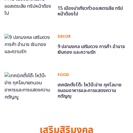
15 เมืองน่าเที่ยวทั่วออสเตรเลีย ทริป
หน้าต้องไป
DECOR
9 ปลามงคล เสริมดวง การค้า อำนาจ
เงินทอง และความรัก
FOOD
เทคนิคตั้งโต๊ะ ไหว้บ๊ะจ่าง กุศโลบาย
ถนอมอาหารและการแสดงความ
กตัญญู
เสริมสิริมงคล