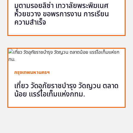
มูตามรอยลิซ่า เทวาลัยพระพิฆเนศ
ห้วยขวาง ขอพรการงาน การเรียน
ความสำเร็จ
กรุงเทพมหานครฯ
เที่ยว วัดอุภัยราชบำรุง วัดญวน ตลาด
น้อย แรร์ไอเท็มแห่งกทม.