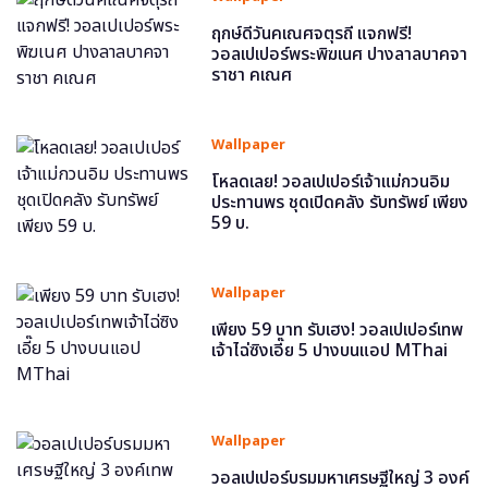
ฤกษ์ดีวันคเณศจตุรถี แจกฟรี!
วอลเปเปอร์พระพิฆเนศ ปางลาลบาคจา
ราชา คเณศ
Wallpaper
โหลดเลย! วอลเปเปอร์เจ้าแม่กวนอิม
ประทานพร ชุดเปิดคลัง รับทรัพย์ เพียง
59 บ.
Wallpaper
เพียง 59 บาท รับเฮง! วอลเปเปอร์เทพ
เจ้าไฉ่ซิงเอี๊ย 5 ปางบนแอป MThai
Wallpaper
วอลเปเปอร์บรมมหาเศรษฐีใหญ่ 3 องค์