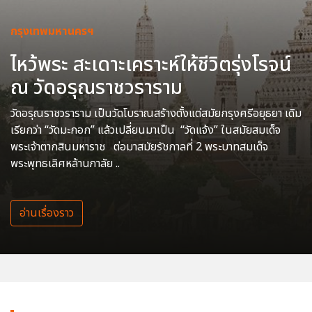
กรุงเทพมหานครฯ
ไหว้พระ สะเดาะเคราะห์ให้ชีวิตรุ่งโรจน์
ณ วัดอรุณราชวราราม
วัดอรุณราชวราราม เป็นวัดโบราณสร้างตั้งแต่สมัยกรุงศรีอยุธยา เดิม
เรียกว่า “วัดมะกอก” แล้วเปลี่ยนมาเป็น “วัดแจ้ง” ในสมัยสมเด็จ
พระเจ้าตากสินมหาราช ต่อมาสมัยรัชกาลที่ 2 พระบาทสมเด็จ
พระพุทธเลิศหล้านภาลัย ..
อ่านเรื่องราว