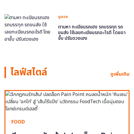
ดูดวง
ตามหา ทะเบียนรถเฮง รถบรรทุก รถ
ขนส่ง ใช้เลขทะเบียนรถอะไรดี โดยอา
จั๊บ ปรับดวงเฮง
ไลฟ์สไตล์
ดูเพิ่มเติม
FOOD