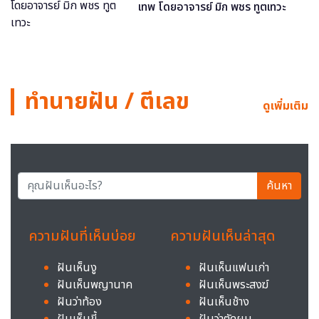
เทพ โดยอาจารย์ มิก พชร ทูตเทวะ
ทำนายฝัน / ตีเลข
ดูเพิ่มเติม
ค้นหา
ความฝันที่เห็นบ่อย
ความฝันเห็นล่าสุด
ฝันเห็นงู
ฝันเห็นแฟนเก่า
ฝันเห็นพญานาค
ฝันเห็นพระสงฆ์
ฝันว่าท้อง
ฝันเห็นช้าง
ฝันเห็นขี้
ฝันว่าตัดผม