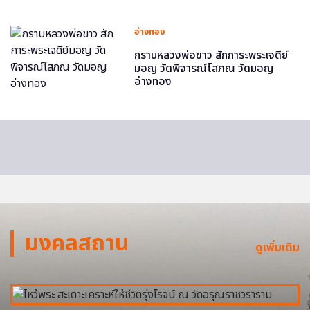
อ่างทอง
กราบหลวงพ่อขาว สักการะพระเจดีย์
มอญ วัดพิจารณ์โสภณ วัดมอญ
อ่างทอง
มงคลสถาน
ดูเพิ่มเติม