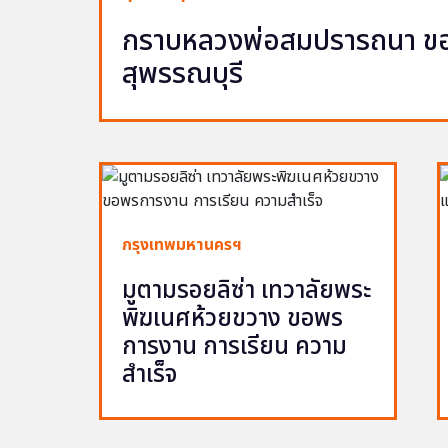
กราบหลวงพ่อสมปรารถนา ขอพ
สุพรรณบุรี
กรุงเทพมหานครฯ
มูตามรอยลิซ่า เทวาลัยพระ
พิฆเนศห้วยขวาง ขอพร
การงาน การเรียน ความ
สำเร็จ