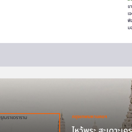
กรุงเทพมหานครฯ
ไหว้พระ สะเดาะเครา