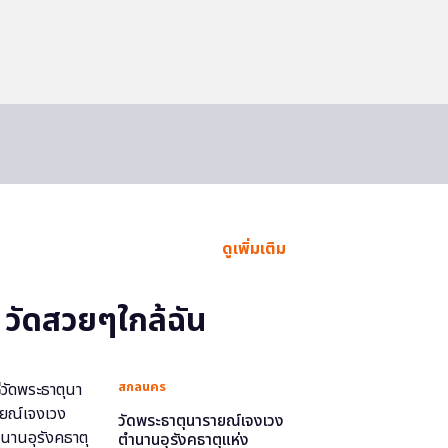
ดูเพิ่มเติม
วัดสวยๆใกล้ฉัน
สกลนคร
วัดพระธาตุนารายณ์เจงเวง
ตำนานอุรังคธาตุแห่ง