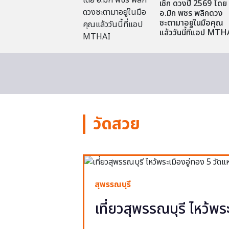
เช็ก ดวงปี 2569 โดย
อ.มิก พชร พลิกดวง
ชะตามาอยู่ในมือคุณ
แล้ววันนี้ที่แอป MTH
วัดสวย
สุพรรณบุรี
เที่ยวสุพรรณบุรี ไหว้พร