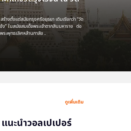
้างตั้งแต่สมัยกรุงศรีอยุธยา เดิมเรียกว่า “วัด
แจ้ง” ในสมัยสมเด็จพระเจ้าตากสินมหาราช ต่อ
พระพุทธเลิศหล้านภาลัย ..
ดูเพิ่มเติม
แนะนำวอลเปเปอร์