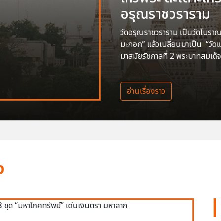
อรุณราชวราราม
วัดอรุณราชวราราม เป็นวัดโบราณสร
มะกอก” แล้วเปลี่ยนมาเป็น “วัด
มาสมัยรัชกาลที่ 2 พระบาทสมเด็จ
อ่านเรื่องราว
ง