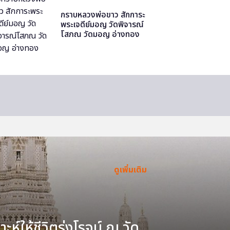
กราบหลวงพ่อขาว สักการะ
พระเจดีย์มอญ วัดพิจารณ์
โสภณ วัดมอญ อ่างทอง
ดูเพิ่มเติม
ะห์ให้ชีวิตรุ่งโรจน์ ณ วัด