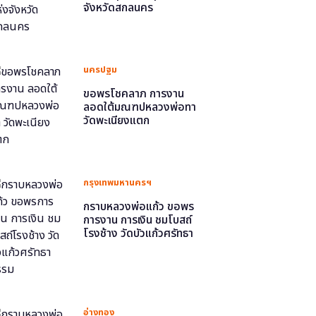
จังหวัดสกลนคร
นครปฐม
ขอพรโชคลาภ การงาน
ลอดใต้มณฑปหลวงพ่อทา
วัดพะเนียงแตก
กรุงเทพมหานครฯ
กราบหลวงพ่อแก้ว ขอพร
การงาน การเงิน ชมโบสถ์
โรงช้าง วัดบัวแก้วศรัทธา
ธรรม
อ่างทอง