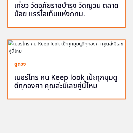
เที่ยว วัดอุภัยราชบำรุง วัดญวน ตลาด
น้อย แรร์ไอเท็มแห่งกทม.
ดูดวง
เบอร์โทร คน Keep look เป๊ะทุกมุมดู
ดีทุกองศา คุณล่ะมีเลขคู่นี้ไหม