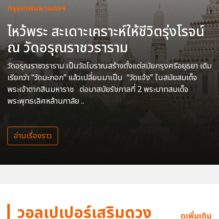
กรุงเทพมหานครฯ
ไหว้พระ สะเดาะเคราะห์ให้ชีวิตรุ่งโรจน์
ณ วัดอรุณราชวราราม
วัดอรุณราชวราราม เป็นวัดโบราณสร้างตั้งแต่สมัยกรุงศรีอยุธยา เดิม
เรียกว่า “วัดมะกอก” แล้วเปลี่ยนมาเป็น “วัดแจ้ง” ในสมัยสมเด็จ
พระเจ้าตากสินมหาราช ต่อมาสมัยรัชกาลที่ 2 พระบาทสมเด็จ
พระพุทธเลิศหล้านภาลัย ..
อ่านเรื่องราว
วอลเปเปอร์เสริมดวง
ดูเพิ่มเติม