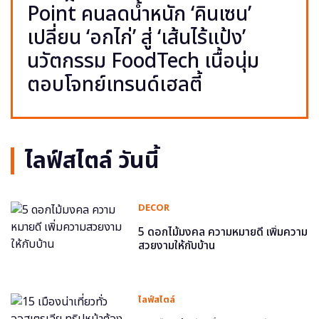
Point คนลดน้ำหนัก ‘คินเซน’
เปลี่ยน ‘อกไก่’ สู่ ‘เส้นไร้แป้ง’
นวัตกรรม FoodTech เนื้อนุ่ม
ตอบโจทย์เทรนด์เฮลตี้
ไลฟ์สไตล์ วันนี้
DECOR
5 ดอกไม้มงคล ความหมายดี เพิ่มความ
สวยงามให้กับบ้าน
ไลฟ์สไตล์