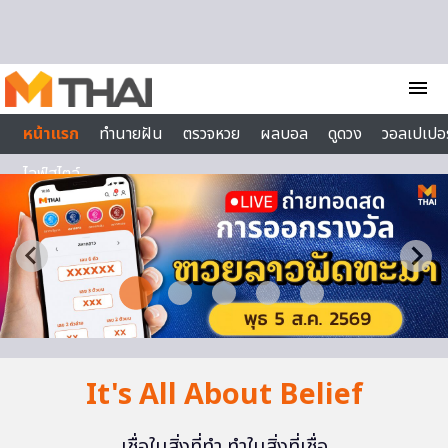
Skip to content
menu
หน้าแรก
ทำนายฝัน
ตรวจหวย
ผลบอล
ดูดวง
วอลเปเปอร
ไลฟ์สไตล์
It's All About Belief
เชื่อในสิ่งที่ทำ ทำในสิ่งที่เชื่อ