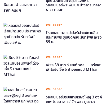
ฤกษ์ดีวันคเณศจตุรถี แจกฟรี!
วอลเปเปอร์พระพิฆเนศ ปางลาลบาคจา
ราชา คเณศ
Wallpaper
โหลดเลย! วอลเปเปอร์เจ้าแม่กวนอิม
ประทานพร ชุดเปิดคลัง รับทรัพย์ เพียง
59 บ.
Wallpaper
เพียง 59 บาท รับเฮง! วอลเปเปอร์เทพ
เจ้าไฉ่ซิงเอี๊ย 5 ปางบนแอป MThai
Wallpaper
วอลเปเปอร์บรมมหาเศรษฐีใหญ่ 3 องค์
เทพ โดยอาจารย์ มิก พชร ทูตเทวะ