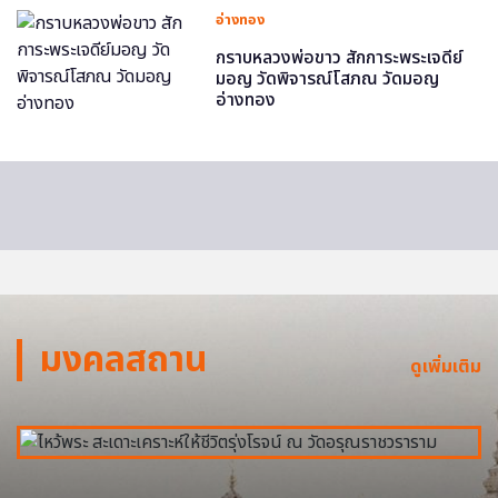
อ่างทอง
กราบหลวงพ่อขาว สักการะพระเจดีย์
มอญ วัดพิจารณ์โสภณ วัดมอญ
อ่างทอง
มงคลสถาน
ดูเพิ่มเติม