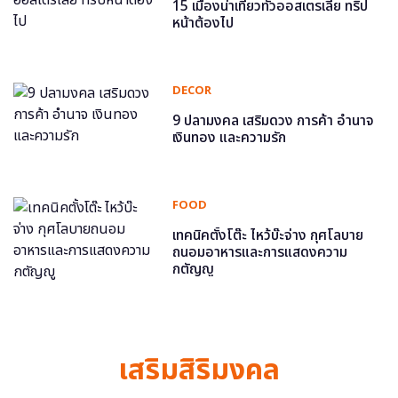
15 เมืองน่าเที่ยวทั่วออสเตรเลีย ทริป
หน้าต้องไป
DECOR
9 ปลามงคล เสริมดวง การค้า อำนาจ
เงินทอง และความรัก
FOOD
เทคนิคตั้งโต๊ะ ไหว้บ๊ะจ่าง กุศโลบาย
ถนอมอาหารและการแสดงความ
กตัญญู
เสริมสิริมงคล