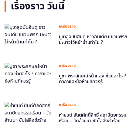
เรื่องราว วันนี้
เครื่องราง
มูเตลูฉบับฮินดู ชาวอินเดีย แขวนพริก
มะนาวไว้หน้าบ้านทำไม ?
เครื่องราง
บูชา พระลักษณ์หน้าทอง ช่วยอะไร ?
คาถาและข้อห้ามที่ควรรู้
เครื่องราง
หำยนต์ ยันต์ศักดิ์สิทธิ์ สถาปัตยกรรม
เรือน – วัดล้านนา ขับไล่สิ่งชั่วร้าย