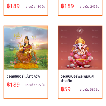
฿189
฿189
ขายแล้ว 180 ชิ้น
ขายแล้ว 242 ชิ้น
วอลเปเปอร์แม่นางกวัก
วอลเปเปอร์พระพิฆเนศ
ปางเด็ก
฿189
ขายแล้ว 155 ชิ้น
฿59
ขายแล้ว 589 ชิ้น