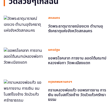
วัดสวยๆใกล้ฉัน
สกลนคร
วัดพระธาตุนารายณ์เจงเวง ตำนานอุ
รังคธาตุแห่งจังหวัดสกลนคร
นครปฐม
ขอพรโชคลาภ การงาน ลอดใต้มณฑป
หลวงพ่อทา วัดพะเนียงแตก
กรุงเทพมหานครฯ
กราบหลวงพ่อแก้ว ขอพรการงาน การ
เงิน ชมโบสถ์โรงช้าง วัดบัวแก้วศรัทธา
ธรรม