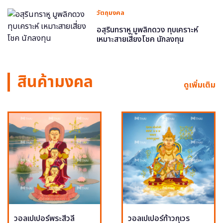
วัตถุมงคล
อสุรินทราหู มูพลิกดวง ทุบเคราะห์
เหมาะสายเสี่ยงโชค นักลงทุน
สินค้ามงคล
ดูเพิ่มเติม
วอลเปเปอร์พระสีวลี
วอลเปเปอร์ท้าวกุเวร