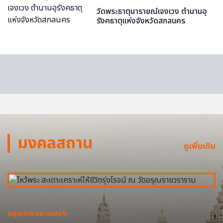
วัดพระธาตุนารายณ์เจงเวง ตำนานอุ
รังคธาตุแห่งจังหวัดสกลนคร
มงคลสถาน
ดูเพิ่มเติม
กรุงเทพมหานครฯ