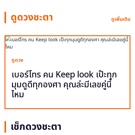
ดูดวงชะตา
ดูเพิ่มเติม
ดูดวง
เบอร์โทร คน Keep look เป๊ะทุก
มุมดูดีทุกองศา คุณล่ะมีเลขคู่นี้
ไหม
เช็กดวงชะตา