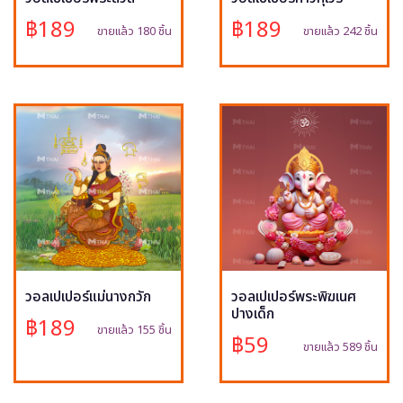
฿189
฿189
ขายแล้ว 180 ชิ้น
ขายแล้ว 242 ชิ้น
วอลเปเปอร์แม่นางกวัก
วอลเปเปอร์พระพิฆเนศ
ปางเด็ก
฿189
ขายแล้ว 155 ชิ้น
฿59
ขายแล้ว 589 ชิ้น