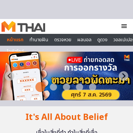
Skip to content
menu
หน้าแรก
ทำนายฝัน
ตรวจหวย
ผลบอล
ดูดวง
วอลเปเปอร
ไลฟ์สไตล์
It's All About Belief
เชื่อในสิ่งที่ทำ ทำในสิ่งที่เชื่อ