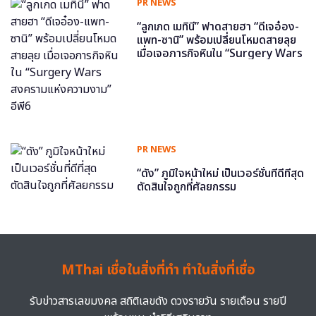
PR NEWS
“ลูกเกด เมทินี” ฟาดสายฮา “ดีเจอ๋อง-
แพท-ซานิ” พร้อมเปลี่ยนโหมดสายลุย
เมื่อเจอภารกิจหินใน “Surgery Wars
สงครามแห่งความงาม” อีพี6
PR NEWS
“ดัง” ภูมิใจหน้าใหม่ เป็นเวอร์ชั่นที่ดีที่สุด
ตัดสินใจถูกที่ศัลยกรรม
MThai เชื่อในสิ่งที่ทำ ทำในสิ่งที่เชื่อ
รับข่าวสารเลขมงคล สถิติเลขดัง ดวงรายวัน รายเดือน รายปี