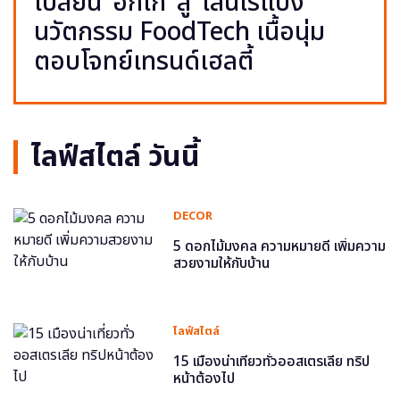
เปลี่ยน ‘อกไก่’ สู่ ‘เส้นไร้แป้ง’
นวัตกรรม FoodTech เนื้อนุ่ม
ตอบโจทย์เทรนด์เฮลตี้
ไลฟ์สไตล์ วันนี้
DECOR
5 ดอกไม้มงคล ความหมายดี เพิ่มความ
สวยงามให้กับบ้าน
ไลฟ์สไตล์
15 เมืองน่าเที่ยวทั่วออสเตรเลีย ทริป
หน้าต้องไป