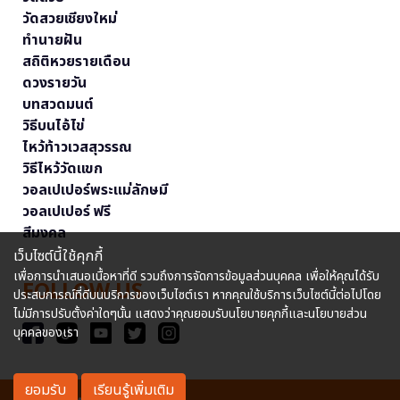
วัดสวยเชียงใหม่
ทำนายฝัน
สถิติหวยรายเดือน
ดวงรายวัน
บทสวดมนต์
วิธีบนไอ้ไข่
ไหว้ท้าวเวสสุวรรณ
วิธีไหว้วัดแขก
วอลเปเปอร์พระแม่ลักษมี
วอลเปเปอร์ ฟรี
สีมงคล
เว็บไซต์นี้ใช้คุกกี้
เพื่อการนำเสนอเนื้อหาที่ดี รวมถึงการจัดการข้อมูลส่วนบุคคล เพื่อให้คุณได้รับ
FOLLOW US
ประสบการณ์ที่ดีบนบริการของเว็บไซต์เรา หากคุณใช้บริการเว็บไซต์นี้ต่อไปโดย
ไม่มีการปรับตั้งค่าใดๆนั้น แสดงว่าคุณยอมรับนโยบายคุกกี้และนโยบายส่วน
บุคคลของเรา
ยอมรับ
เรียนรู้เพิ่มเติม