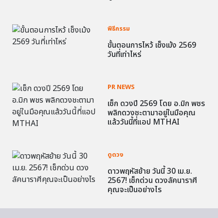
พิธีกรรม
ขั้นตอนการไหว้ เช็งเม้ง 2569
วันที่เท่าไหร่
PR NEWS
เช็ก ดวงปี 2569 โดย อ.มิก พชร
พลิกดวงชะตามาอยู่ในมือคุณ
แล้ววันนี้ที่แอป MTHAI
ดูดวง
ดาวพฤหัสย้าย วันนี้ 30 เม.ย.
2567! เช็กด่วน ดวงลัคนาราศี
คุณจะเป็นอย่างไร