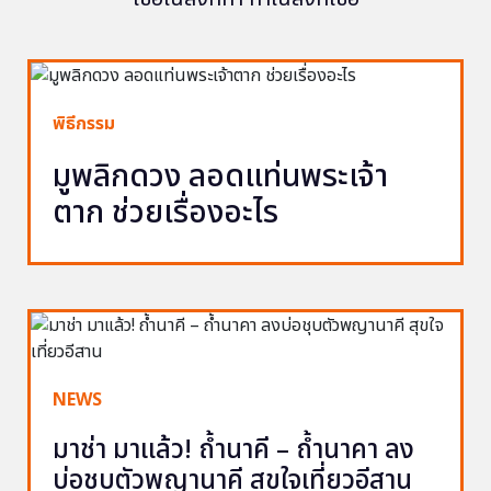
พิธีกรรม
มูพลิกดวง ลอดแท่นพระเจ้า
ตาก ช่วยเรื่องอะไร
NEWS
มาช่า มาแล้ว! ถ้ำนาคี – ถ้ำนาคา ลง
บ่อชุบตัวพญานาคี สุขใจเที่ยวอีสาน