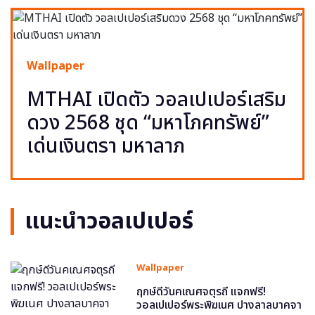
Wallpaper
MTHAI เปิดตัว วอลเปเปอร์เสริม
ดวง 2568 ชุด “มหาโภคทรัพย์”
เด่นเงินตรา มหาลาภ
แนะนำวอลเปเปอร์
Wallpaper
ฤกษ์ดีวันคเณศจตุรถี แจกฟรี!
วอลเปเปอร์พระพิฆเนศ ปางลาลบาคจา