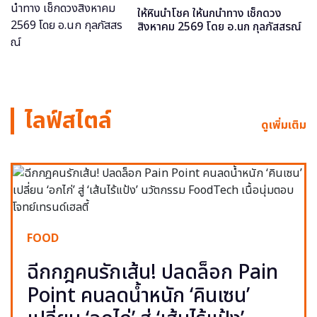
ให้หินนำโชค ให้นกนำทาง เช็กดวง
สิงหาคม 2569 โดย อ.นก กุลภัสสรณ์
ไลฟ์สไตล์
ดูเพิ่มเติม
FOOD
ฉีกกฎคนรักเส้น! ปลดล็อก Pain
Point คนลดน้ำหนัก ‘คินเซน’