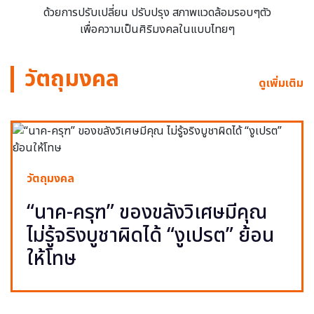
ด้วยการปรับเปลี่ยน ปรับปรุง สภาพแวดล้อมรอบๆตัว
เพื่อความเป็นศิริมงคลในแบบไทยๆ
วัตถุมงคล
ดูเพิ่มเติม
วัตถุมงคล
“นาค-ครุฑ” ของขลังวิเศษมีคุณ
ไม่รู้จริงบูชาผิดได้ “งูเปรต” ย้อน
ให้โทษ