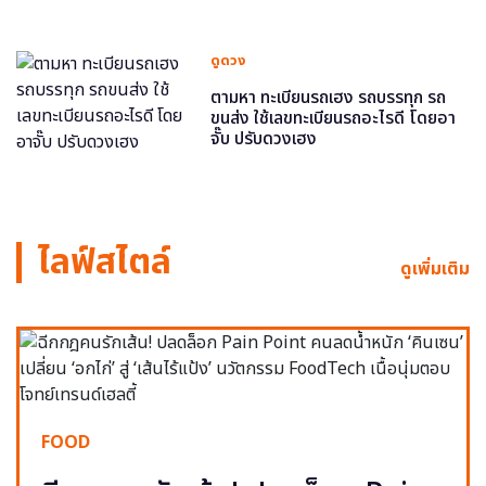
ดูดวง
ตามหา ทะเบียนรถเฮง รถบรรทุก รถ
ขนส่ง ใช้เลขทะเบียนรถอะไรดี โดยอา
จั๊บ ปรับดวงเฮง
ไลฟ์สไตล์
ดูเพิ่มเติม
FOOD