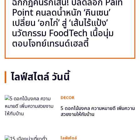
ฉีกกฎคนรักเส้น! ปลดล็อก Pain
Point คนลดน้ำหนัก ‘คินเซน’
เปลี่ยน ‘อกไก่’ สู่ ‘เส้นไร้แป้ง’
นวัตกรรม FoodTech เนื้อนุ่ม
ตอบโจทย์เทรนด์เฮลตี้
ไลฟ์สไตล์ วันนี้
DECOR
5 ดอกไม้มงคล ความหมายดี เพิ่มความ
สวยงามให้กับบ้าน
ไลฟ์สไตล์