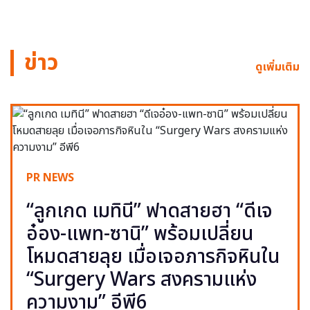
ข่าว
ดูเพิ่มเติม
PR NEWS
“ลูกเกด เมทินี” ฟาดสายฮา “ดีเจ
อ๋อง-แพท-ซานิ” พร้อมเปลี่ยน
โหมดสายลุย เมื่อเจอภารกิจหินใน
“Surgery Wars สงครามแห่ง
ความงาม” อีพี6