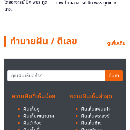
เทพ โดยอาจารย์ มิก พชร ทูตเทวะ
ทำนายฝัน / ตีเลข
ดูเพิ่มเติม
ค้นหา
ความฝันที่เห็นบ่อย
ความฝันเห็นล่าสุด
ฝันเห็นงู
ฝันเห็นแฟนเก่า
ฝันเห็นพญานาค
ฝันเห็นพระสงฆ์
ฝันว่าท้อง
ฝันเห็นช้าง
ฝันเห็นขี้
ฝันว่าตัดผม