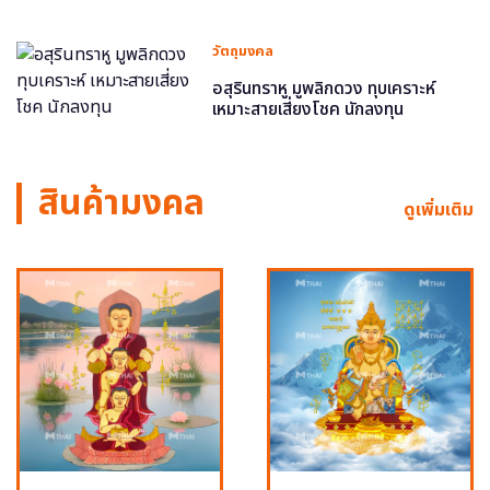
วัตถุมงคล
อสุรินทราหู มูพลิกดวง ทุบเคราะห์
เหมาะสายเสี่ยงโชค นักลงทุน
สินค้ามงคล
ดูเพิ่มเติม