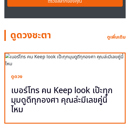
ตรวจสลากของคุณ
ดูดวงชะตา
ดูเพิ่มเติม
ดูดวง
เบอร์โทร คน Keep look เป๊ะทุก
มุมดูดีทุกองศา คุณล่ะมีเลขคู่นี้
ไหม