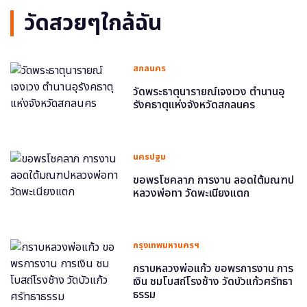
วัดสวยๆใกล้ฉัน
สกลนคร
วัดพระธาตุนารายณ์เจงเวง ตำนานอุ
รังคธาตุแห่งจังหวัดสกลนคร
นครปฐม
ขอพรโชคลาภ การงาน ลอดใต้มณฑป
หลวงพ่อทา วัดพะเนียงแตก
กรุงเทพมหานครฯ
กราบหลวงพ่อแก้ว ขอพรการงาน การ
เงิน ชมโบสถ์โรงช้าง วัดบัวแก้วศรัทธา
ธรรม