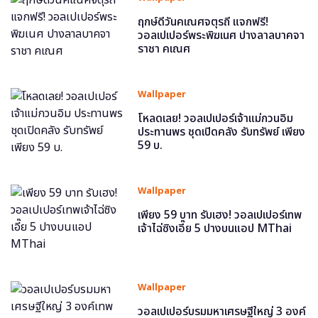
ฤกษ์ดีวันคเณศจตุรถี แจกฟรี!
วอลเปเปอร์พระพิฆเนศ ปางลาลบาคจา
ราชา คเณศ
Wallpaper
โหลดเลย! วอลเปเปอร์เจ้าแม่กวนอิม
ประทานพร ชุดเปิดคลัง รับทรัพย์ เพียง
59 บ.
Wallpaper
เพียง 59 บาท รับเฮง! วอลเปเปอร์เทพ
เจ้าไฉ่ซิงเอี๊ย 5 ปางบนแอป MThai
Wallpaper
วอลเปเปอร์บรมมหาเศรษฐีใหญ่ 3 องค์