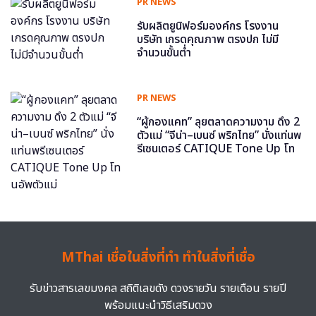
PR NEWS
รับผลิตยูนิฟอร์มองค์กร โรงงาน
บริษัท เกรดคุณภาพ ตรงปก ไม่มี
จำนวนขั้นต่ำ
PR NEWS
“ผู้กองแคท” ลุยตลาดความงาม ดึง 2
ตัวแม่ “จีน่า–เบนซ์ พริกไทย” นั่งแท่นพ
รีเซนเตอร์ CATIQUE Tone Up โท
นอัพตัวแม่
MThai เชื่อในสิ่งที่ทำ ทำในสิ่งที่เชื่อ
รับข่าวสารเลขมงคล สถิติเลขดัง ดวงรายวัน รายเดือน รายปี
พร้อมแนะนำวิธีเสริมดวง