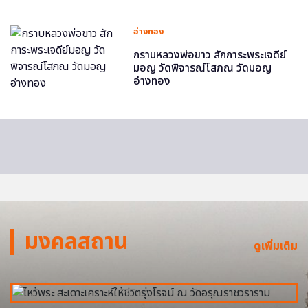
อ่างทอง
กราบหลวงพ่อขาว สักการะพระเจดีย์
มอญ วัดพิจารณ์โสภณ วัดมอญ
อ่างทอง
มงคลสถาน
ดูเพิ่มเติม