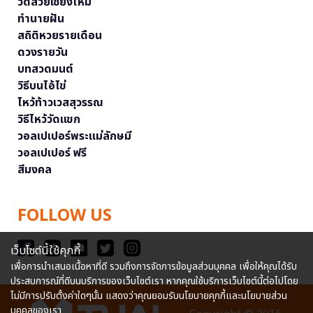
วัดสวยเชียงใหม่
ทำนายฝัน
สถิติหวยรายเดือน
ดวงรายวัน
บทสวดมนต์
วิธีบนไอ้ไข่
ไหว้ท้าวเวสสุวรรณ
วิธีไหว้วัดแขก
วอลเปเปอร์พระแม่ลักษมี
วอลเปเปอร์ ฟรี
สีมงคล
FOLLOW US
เว็บไซต์นี้ใช้คุกกี้
เพื่อการนำเสนอเนื้อหาที่ดี รวมถึงการจัดการข้อมูลส่วนบุคคล เพื่อให้คุณได้รับ
ประสบการณ์ที่ดีบนบริการของเว็บไซต์เรา หากคุณใช้บริการเว็บไซต์นี้ต่อไปโดย
ไม่มีการปรับตั้งค่าใดๆนั้น แสดงว่าคุณยอมรับนโยบายคุกกี้และนโยบายส่วน
บุคคลของเรา