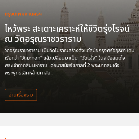
กรุงเทพมหานครฯ
ไหว้พระ สะเดาะเคราะห์ให้ชีวิตรุ่งโรจน์
ณ วัดอรุณราชวราราม
วัดอรุณราชวราราม เป็นวัดโบราณสร้างตั้งแต่สมัยกรุงศรีอยุธยา เดิม
เรียกว่า “วัดมะกอก” แล้วเปลี่ยนมาเป็น “วัดแจ้ง” ในสมัยสมเด็จ
พระเจ้าตากสินมหาราช ต่อมาสมัยรัชกาลที่ 2 พระบาทสมเด็จ
พระพุทธเลิศหล้านภาลัย ..
อ่านเรื่องราว