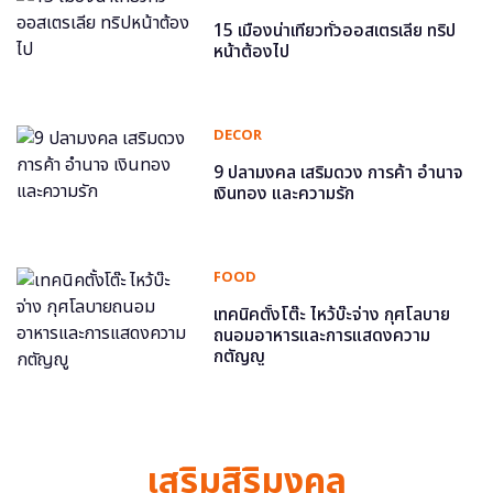
15 เมืองน่าเที่ยวทั่วออสเตรเลีย ทริป
หน้าต้องไป
DECOR
9 ปลามงคล เสริมดวง การค้า อำนาจ
เงินทอง และความรัก
FOOD
เทคนิคตั้งโต๊ะ ไหว้บ๊ะจ่าง กุศโลบาย
ถนอมอาหารและการแสดงความ
กตัญญู
เสริมสิริมงคล