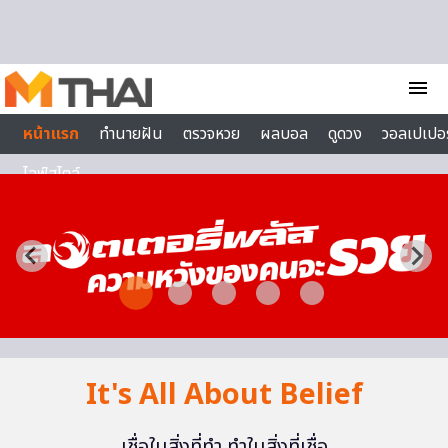
Skip to content
menu
หน้าแรก
ทำนายฝัน
ตรวจหวย
ผลบอล
ดูดวง
วอลเปเปอร
ไลฟ์สไตล์
It's All About Belief
เชื่อในสิ่งที่ทำ ทำในสิ่งที่เชื่อ