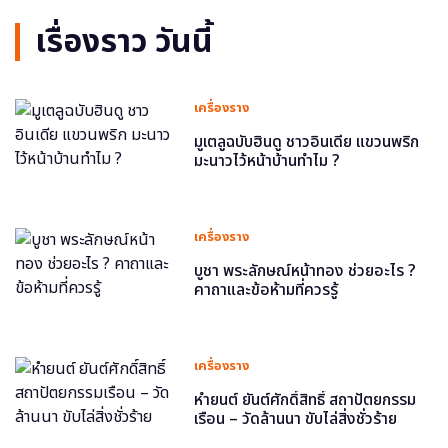
เรื่องราว วันนี้
เครื่องราง
มูเตลูฉบับฮินดู ชาวอินเดีย แขวนพริก
มะนาวไว้หน้าบ้านทำไม ?
เครื่องราง
บูชา พระลักษณ์หน้าทอง ช่วยอะไร ?
คาถาและข้อห้ามที่ควรรู้
เครื่องราง
หำยนต์ ยันต์ศักดิ์สิทธิ์ สถาปัตยกรรม
เรือน – วัดล้านนา ขับไล่สิ่งชั่วร้าย