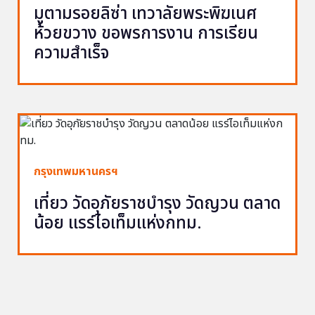
มูตามรอยลิซ่า เทวาลัยพระพิฆเนศ
ห้วยขวาง ขอพรการงาน การเรียน
ความสำเร็จ
กรุงเทพมหานครฯ
เที่ยว วัดอุภัยราชบำรุง วัดญวน ตลาด
น้อย แรร์ไอเท็มแห่งกทม.