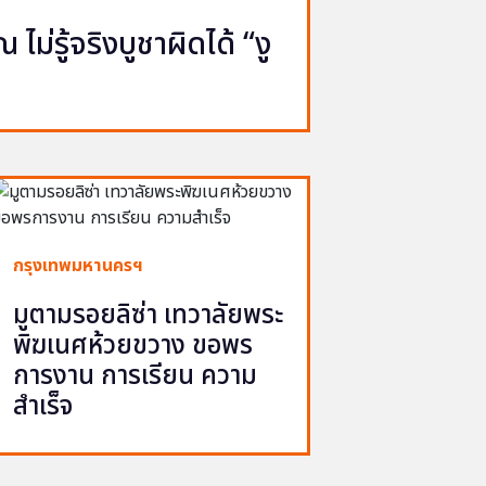
ไม่รู้จริงบูชาผิดได้ “งู
กรุงเทพมหานครฯ
มูตามรอยลิซ่า เทวาลัยพระ
พิฆเนศห้วยขวาง ขอพร
การงาน การเรียน ความ
สำเร็จ