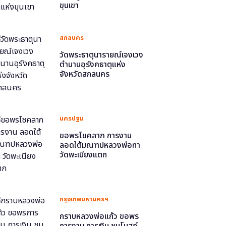
ขุนเขา
สกลนคร
วัดพระธาตุนารายณ์เจงเวง
ตำนานอุรังคธาตุแห่ง
จังหวัดสกลนคร
นครปฐม
ขอพรโชคลาภ การงาน
ลอดใต้มณฑปหลวงพ่อทา
วัดพะเนียงแตก
กรุงเทพมหานครฯ
กราบหลวงพ่อแก้ว ขอพร
การงาน การเงิน ชมโบสถ์