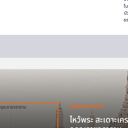
กรุงเทพมหานครฯ
ไหว้พระ สะเดาะเครา