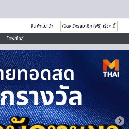
สินค้าแนะนำ
เปิดสมัครสมาชิก (ฟรี) เร็วๆ นี้
ไลฟ์สไตล์