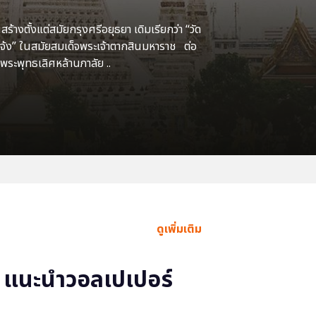
้างตั้งแต่สมัยกรุงศรีอยุธยา เดิมเรียกว่า “วัด
แจ้ง” ในสมัยสมเด็จพระเจ้าตากสินมหาราช ต่อ
พระพุทธเลิศหล้านภาลัย ..
ดูเพิ่มเติม
แนะนำวอลเปเปอร์