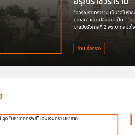
อรุณราชวราราม
วัดอรุณราชวราราม เป็นวัดโบราณสร
มะกอก” แล้วเปลี่ยนมาเป็น “วัด
มาสมัยรัชกาลที่ 2 พระบาทสมเด็จ
อ่านเรื่องราว
ง