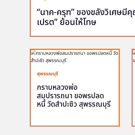
“นาค-ครุฑ” ของขลังวิเศษมีคุณ 
เปรต” ย้อนให้โทษ
สุพรรณบุรี
กราบหลวงพ่อ
สมปรารถนา ขอพรปลด
หนี้ วัดสำปะซิว สุพรรณบุรี