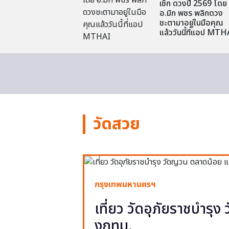
เช็ก ดวงปี 2569 โดย
อ.มิก พชร พลิกดวง
ชะตามาอยู่ในมือคุณ
แล้ววันนี้ที่แอป MTH
วัดสวย
กรุงเทพมหานครฯ
เที่ยว วัดอุภัยราชบำรุ
งกทม.